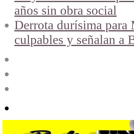
años sin obra social
Derrota durísima para M
culpables y señalan a 
Acceso
Publicación
al
azar
Barra
lateral
Menú