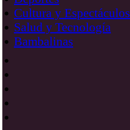
Cultura y Espectáculos
Salud y Tecnología
Bambalinas
Facebook
X
YouTube
Instagram
Radio
Uno
885
Radio
Mhz