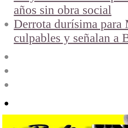
años sin obra social
Derrota durísima para M
culpables y señalan a 
Acceso
Publicación
al
azar
Barra
lateral
Menú