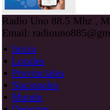
Radio Uno 88.5 Mhz , Ma
Email: radiouno885@gm
Inicio
Locales
Provinciales
Nacionales
Mundo
Deportes