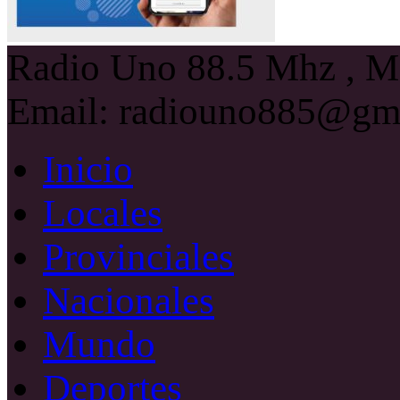
Radio Uno 88.5 Mhz , Ma
Email: radiouno885@gm
Inicio
Locales
Provinciales
Nacionales
Mundo
Deportes