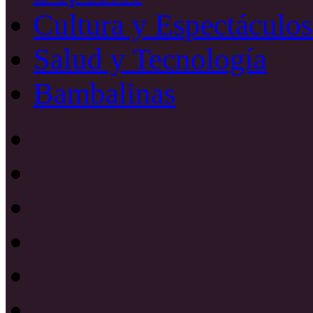
Cultura y Espectáculos
Salud y Tecnología
Bambalinas
Facebook
X
YouTube
Instagram
Radio
Uno
885
Radio
Mhz
Uno