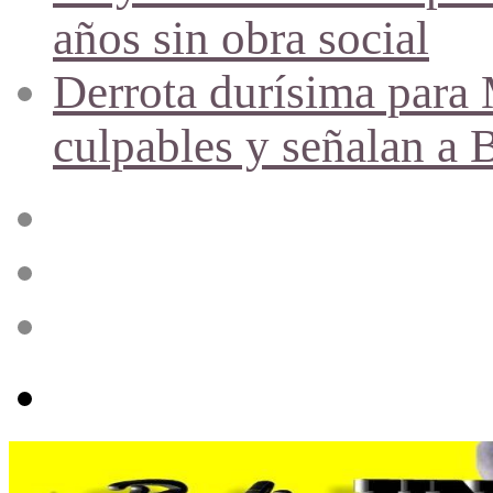
años sin obra social
Derrota durísima para M
culpables y señalan a 
Acceso
Publicación
al
azar
Barra
lateral
Menú