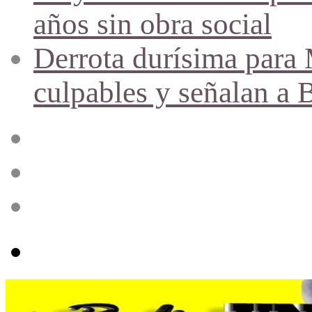
años sin obra social
Derrota durísima para M
culpables y señalan a 
Acceso
Publicación
al
azar
Barra
lateral
Menú