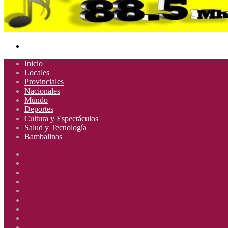
Buscar
por
Inicio
Locales
Provinciales
Nacionales
Mundo
Deportes
Cultura y Espectáculos
Salud y Tecnología
Bambalinas
Facebook
X
YouTube
Instagram
Radio
Uno
Radio
885
Uno
Radio
Mhz
885
Uno
Radio
Mhz
885
Uno
Radio