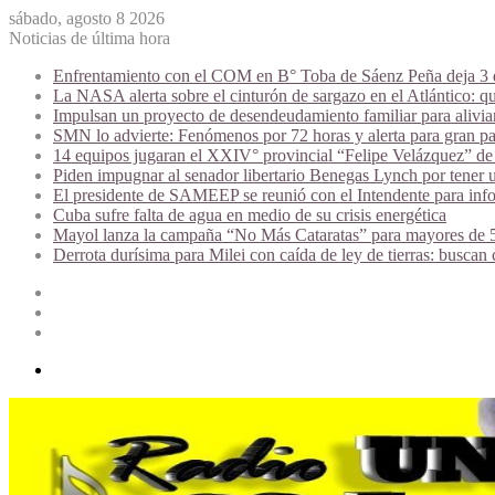
sábado, agosto 8 2026
Noticias de última hora
Enfrentamiento con el COM en B° Toba de Sáenz Peña deja 3 de
La NASA alerta sobre el cinturón de sargazo en el Atlántico: qu
Impulsan un proyecto de desendeudamiento familiar para alivi
SMN lo advierte: Fenómenos por 72 horas y alerta para gran par
14 equipos jugaran el XXIV° provincial “Felipe Velázquez” de 
Piden impugnar al senador libertario Benegas Lynch por tener u
El presidente de SAMEEP se reunió con el Intendente para infor
Cuba sufre falta de agua en medio de su crisis energética
Mayol lanza la campaña “No Más Cataratas” para mayores de 50
Derrota durísima para Milei con caída de ley de tierras: buscan
Acceso
Publicación
al
Barra
azar
lateral
Menú