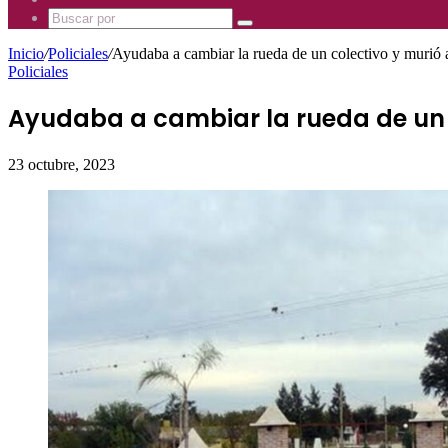
Mhz
885
Uno
Buscar
Mhz
885
por
Mhz
Inicio
/
Policiales
/
Ayudaba a cambiar la rueda de un colectivo y murió 
Policiales
Ayudaba a cambiar la rueda de un 
23 octubre, 2023