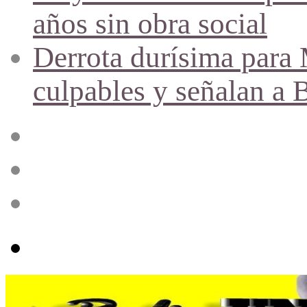
años sin obra social
Derrota durísima para M
culpables y señalan a 
Acceso
Publicación
al
azar
Barra
lateral
Menú