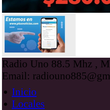
Radio Uno 88.5 Mhz , Ma
Email: radiouno885@gm
Inicio
Locales