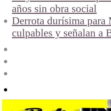
años sin obra social
Derrota durísima para M
culpables y señalan a 
Acceso
Publicación
al
azar
Barra
lateral
Menú