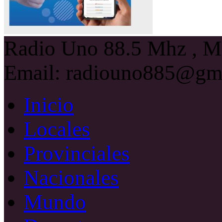
Radio Uno 88.5 Mhz , Ma
Email: radiouno885@gm
Inicio
Locales
Provinciales
Nacionales
Mundo