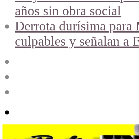
años sin obra social
Derrota durísima para M
culpables y señalan a 
Acceso
Publicación
al
azar
Barra
lateral
Menú