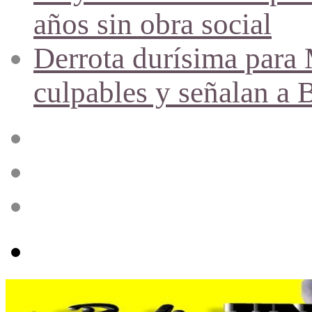
años sin obra social
Derrota durísima para M
culpables y señalan a 
Acceso
Publicación
al
azar
Barra
lateral
Menú