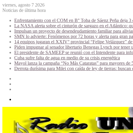
viernes, agosto 7 2026
Noticias de última hora
Enfrentamiento con el COM en B° Toba de Sáenz Peña deja 3 de
La NASA alerta sobre el cinturón de sargazo en el Atlántico: qu
Impulsan un proyecto de desendeudamiento familiar para alivi
SMN lo advierte: Fenómenos por 72 horas y alerta para gran par
14 equipos jugaran el XXIV° provincial “Felipe Velázquez” de 
Piden impugnar al senador libertario Benegas Lynch por tener u
El presidente de SAMEEP se reunió con el Intendente para infor
Cuba sufre falta de agua en medio de su crisis energética
Mayol lanza la campaña “No Más Cataratas” para mayores de 50
Derrota durísima para Milei con caída de ley de tierras: buscan
Acceso
Publicación
al
Barra
azar
lateral
Menú