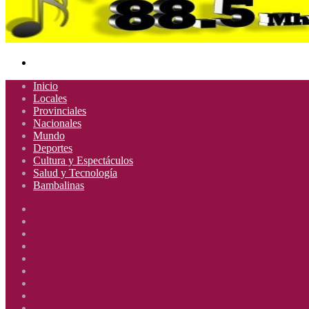
Buscar
por
Inicio
Locales
Provinciales
Nacionales
Mundo
Deportes
Cultura y Espectáculos
Salud y Tecnología
Bambalinas
Facebook
X
YouTube
Instagram
Radio
Uno
Radio
885
Uno
Radio
Mhz
885
Uno
Radio
Mhz
885
Uno
Radio