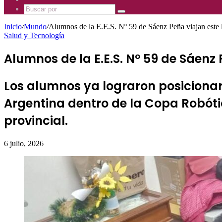
Mhz
885
Uno
Buscar
Mhz
885
por
Mhz
Inicio
/
Mundo
/
Alumnos de la E.E.S. Nº 59 de Sáenz Peña viajan este 
Salud y Tecnología
Alumnos de la E.E.S. Nº 59 de Sáenz
Los alumnos ya lograron posicionar 
Argentina dentro de la Copa Robóti
provincial.
6 julio, 2026