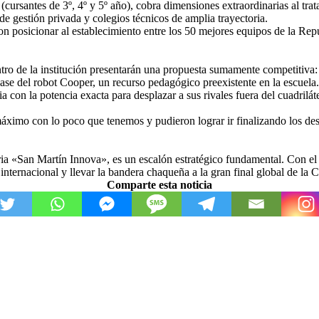
 (cursantes de 3º, 4º y 5º año), cobra dimensiones extraordinarias al trat
e gestión privada y colegios técnicos de amplia trayectoria.
on posicionar al establecimiento entre los 50 mejores equipos de la R
dentro de la institución presentarán una propuesta sumamente competitiv
ase del robot Cooper, un recurso pedagógico preexistente en la escuela.
a con la potencia exacta para desplazar a sus rivales fuera del cuadrilá
áximo con lo poco que tenemos y pudieron lograr ir finalizando los desaf
eria «San Martín Innova», es un escalón estratégico fundamental. Con el
 internacional y llevar la bandera chaqueña a la gran final global de l
Comparte esta noticia