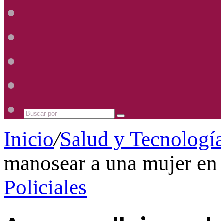
Radio
Mhz
Uno
885
Radio
Mhz
Uno
885
Radio
Mhz
Uno
885
Radio
Mhz
Uno
885
Mhz
Buscar
por
Inicio
/
Salud y Tecnologí
manosear a una mujer en 
Policiales