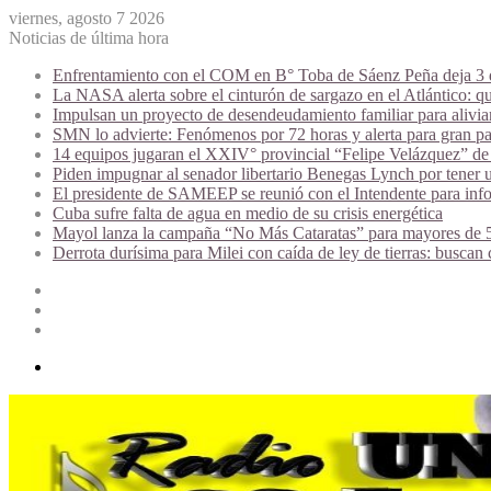
viernes, agosto 7 2026
Noticias de última hora
Enfrentamiento con el COM en B° Toba de Sáenz Peña deja 3 de
La NASA alerta sobre el cinturón de sargazo en el Atlántico: qu
Impulsan un proyecto de desendeudamiento familiar para alivi
SMN lo advierte: Fenómenos por 72 horas y alerta para gran par
14 equipos jugaran el XXIV° provincial “Felipe Velázquez” de 
Piden impugnar al senador libertario Benegas Lynch por tener u
El presidente de SAMEEP se reunió con el Intendente para infor
Cuba sufre falta de agua en medio de su crisis energética
Mayol lanza la campaña “No Más Cataratas” para mayores de 50
Derrota durísima para Milei con caída de ley de tierras: buscan
Acceso
Publicación
al
Barra
azar
lateral
Menú