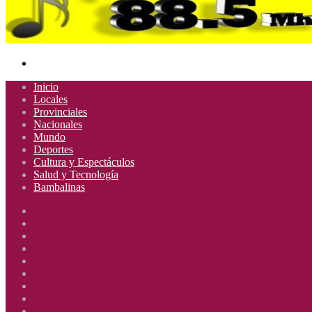
Buscar
por
Inicio
Locales
Provinciales
Nacionales
Mundo
Deportes
Cultura y Espectáculos
Salud y Tecnología
Bambalinas
Facebook
X
YouTube
Instagram
Radio
Uno
Radio
885
Uno
Radio
Mhz
885
Uno
Radio
Mhz
885
Uno
Radio