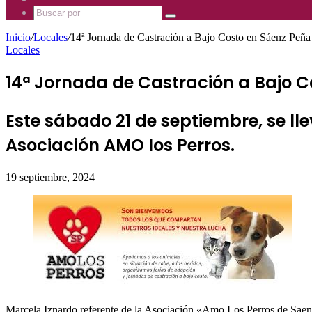
Mhz
885
Uno
Buscar
Mhz
885
por
Mhz
Inicio
/
Locales
/
14ª Jornada de Castración a Bajo Costo en Sáenz Peña
Locales
14ª Jornada de Castración a Bajo C
Este sábado 21 de septiembre, se ll
Asociación AMO los Perros.
19 septiembre, 2024
Marcela Iznardo referente de la Asociación «Amo Los Perros de Saenz P