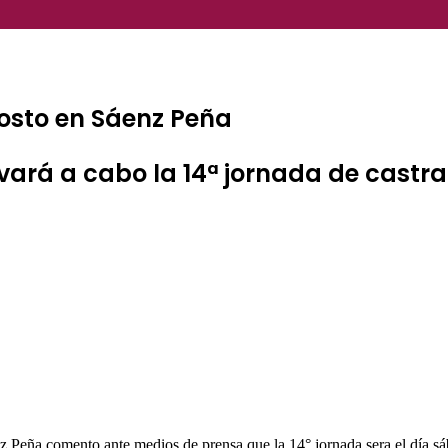
osto en Sáenz Peña
evará a cabo la 14ª jornada de castr
eña comento ante medios de prensa que la 14° jornada sera el día sábad